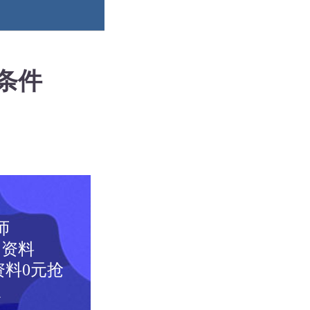
条件
师
图资料
料0元抢
取