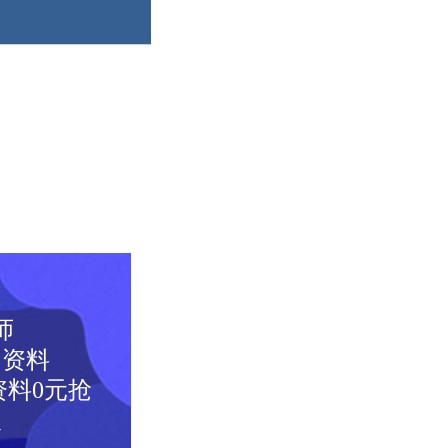
师
图资料
料0元抢
取