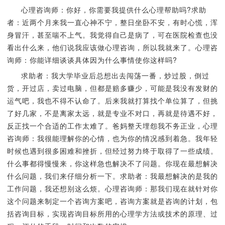
心理咨询师：你好，你需要我提供什么心理帮助吗?求助
者：近两个月来我一直心神不宁，整日坐卧不安，有时心慌，浑
身冒汗，甚至喘不上气。我觉得自己是病了，可在医院检查也没
看出什么来，他们说我应该做心理咨询，所以我就来了。心理咨
询师：你能详细谈谈具体因为什么事情使你这样吗?
求助者：我大学毕业后总想出去闯荡一番，炒过股，倒过
货，开过店，卖过电脑，但都是赔多赚少，可能是我没有发财的
运气吧，我也不得不认命了。后来我就打算找个单位算了，但挑
了好几家，不是离家太远，就是专业不对口，再就是待遇不好，
反正找一个合适的工作太难了。爸妈整天埋怨我不务正业，心理
咨询师：我很能理解你的心情，也为你的情况感到着急。我年轻
时候也遇到很多困难和挫折，但经过努力终于取得了一些成绩。
什么事都得慢慢来，你这样急也解决不了问题。你现在最想解决
什么问题，我们来仔细分析一下。求助者：我最想解决的是我的
工作问题，我还想别这么烦。心理咨询师：那我们现在就针对你
这个问题来制定一个咨询方案吧，咨询方案就是咨询的计划，包
括咨询目标，实现咨询目标所用的心理学方法或技术的原理、过