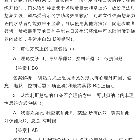
练开始时，口头语引导更便于求助者接受和掌握;6、放松疗法对
想象力强、容易受暗示的求助者效果较好，对独立性强而想象力
差的求助者可能效果不显著，可以使用其他方法;7、促进求助者
领悟，放松最重要的目的是能在日常生活环境中可以随时做到随
意的放松，并运用自如(D项错误)。
2、讲话方式上的阻抗包括（）
A、理论交谈 B、最终暴露C、控制话题 D、假提问题
【答案】BC
答案解析： 讲话方式上阻抗常见的形式有心理外归因、健
忘、顺从、控制话题(C项正确)和最终暴露(B项正确)。
3、从埃利斯总结的11条不合理信念中，可以归纳出的非理
性思维方式包括（）
A、我喜欢如此-我应该如此B、某些-所有的C、确实如此-
好像如此D、总是-有时候
【答案】AB
答案解析： 从埃利斯总结的 11 条不合理信念中 ，可以归