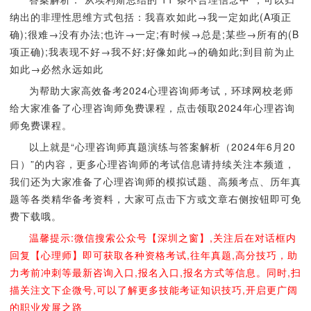
纳出的非理性思维方式包括：我喜欢如此→我一定如此(A项正
确);很难→没有办法;也许→一定;有时候→总是;某些→所有的(B
项正确);我表现不好→我不好;好像如此→的确如此;到目前为止
如此→必然永远如此
为帮助大家高效备考2024心理咨询师考试，环球网校老师
给大家准备了心理咨询师免费课程，点击领取2024年心理咨询
师免费课程。
以上就是“心理咨询师真题演练与答案解析（2024年6月20
日）”的内容，更多心理咨询师的考试信息请持续关注本频道，
我们还为大家准备了心理咨询师的模拟试题、高频考点、历年真
题等各类精华备考资料，大家可点击下方或文章右侧按钮即可免
费下载哦。
温馨提示:微信搜索公众号【深圳之窗】,关注后在对话框内
回复【心理师】即可获取各种资格考试,往年真题,高分技巧，助
力考前冲刺等最新咨询入口,报名入口,报名方式等信息。同时,扫
描关注文下企微号,可以了解更多技能考证知识技巧,开启更广阔
的职业发展之路