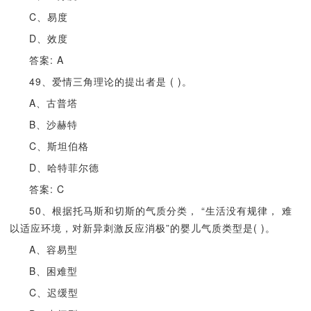
C、易度
D、效度
答案: A
49、爱情三角理论的提出者是 ( )。
A、古普塔
B、沙赫特
C、斯坦伯格
D、哈特菲尔德
答案: C
50、根据托马斯和切斯的气质分类， “生活没有规律， 难
以适应环境，对新异刺激反应消极”的婴儿气质类型是( )。
A、容易型
B、困难型
C、迟缓型