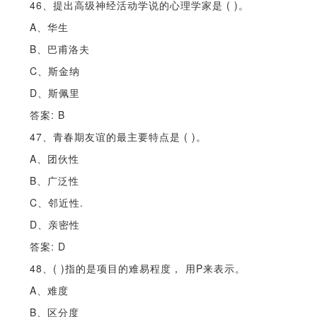
46、提出高级神经活动学说的心理学家是 ( )。
A、华生
B、巴甫洛夫
C、斯金纳
D、斯佩里
答案: B
47、青春期友谊的最主要特点是 ( )。
A、团伙性
B、广泛性
C、邻近性.
D、亲密性
答案: D
48、( )指的是项目的难易程度， 用P来表示。
A、难度
B、区分度