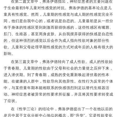
在第二篇文章中，弗洛伊德指出，神经症患者的主要问题在
于生命最初5年儿童对性感觉的对抗。弗洛伊德的基本论点是儿
童具有性感觉。然而，儿童期的性感觉与成人期的性感觉完全不
同，他们是自我中心的，或者说是自恋的。儿童最初是从一些分
布于身体的性感区受到刺激而获得快感的，这些性感区有嘴唇、
肛门、生殖器，甚至周身皮肤。从自我摆弄获得的快感是自恋性
的，但这种强烈的感觉以后会作为成人指向性欲对象的部分性
欲。儿童和父母处理早期性感觉的方式对成年后的人格有很大的
影响。
在第三篇文章中，弗洛伊德转向了成人性欲。成人的性欲始
于青春期。儿童期的性欲由于父母和社会的力量使之压抑下来，
进入潜伏期。到了青春期，成熟的变化重新唤起潜伏着的性本
能。在健康的人群中，性欲导向其他异性。在性行为反常的个体
中，与某些童年期本能相联系的快感强烈到足以替代生殖器活
动。神经症患者被异常的性要求所征服，并且将其性要求转变成
了症状。
在《性学三论》的结论中，弗洛伊德提出了一个在他以后的
岁月中居于文化分析中心地位的概念，即“升华”。它是性欲变化