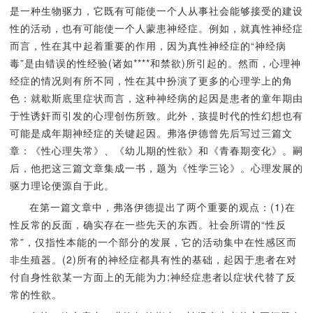
是一种生物驱力，它既有可能使一个人从事社会能够接受的建设
性的活动，也有可能使一个人蒙患神经症。例如，就真性神经症
而言，性在其中起着重要的作用，因为真性神经症的“神经病
毒”是由错误的性经验(诸如****和禁欲)所引起的。然而，心理神
经症的情况则有所不同，性在其中扮演了更多的心理学上的角
色：就歇斯底里症状而言，这种神经病的起因是患者的童年期由
于性诱奸而引发的心理创伤所致。此外，孩提时代的性幻想也有
可能是成年期神经症的关键起因。弗洛伊德曾先后写过三篇文
章：《性心理失常》、《幼儿期的性欲》和《青春期变化》。嗣
后，他把这三篇文章集成一书，题为《性学三论》。心理发展的
驱力理论便源自于此。
在第一篇文章中，弗洛伊德提出了两个重要的观点：(1)在
性反常的反面，确实存在一些先天的东西。社会所谓的“性反
常”，仅指性本能的一个部分的发展，它的活动集中在性感区而
非生殖器。(2)所有的神经症都具有性的基础，起因于患者在对
付自身性欲某一方面上的无能为力;神经症患者以症状代替了反
常的性欲。