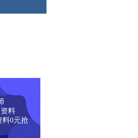
师
图资料
料0元抢
取