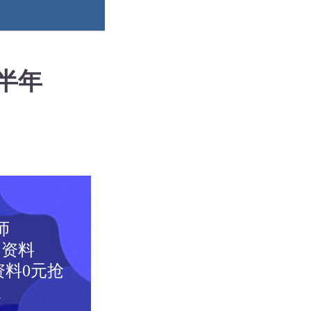
半年
师
图资料
料0元抢
取