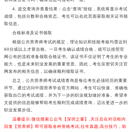
4. 提交查询并查看结果：点击“查询”按钮，系统将显示考试
成绩，包括分数和合格状态。考生可以在此页面获取相关证书领
取信息。
合格标准及证书领取
根据公共营养师考试的规定，理论知识和技能考核均需达到
60分或以上才算合格。一旦考生确认成绩合格，就可以按照官
网公布的流程准备领取合格证书。该证书不仅证明了考生的专业
能力，也是未来职业发展的重要资质。因此，考生应密切关注官
网发布的相关信息，以确保顺利领取证书。
总之，公共营养师考试成绩查询是每位考生必须经历的重要
环节。通过访问中国营养学会官方网站，考生可以快速、准确地
获取自己的考试成绩，并为下一步的职业规划做好准备。希望本
文提供的信息能够帮助考生顺利完成成绩查询，迈出更进一步的
职业发展步伐。
温馨提示:微信搜索公众号【深圳之窗】,关注后在对话框内
回复【营养师】即可获取各种资格考试,往年真题,高分技巧，助