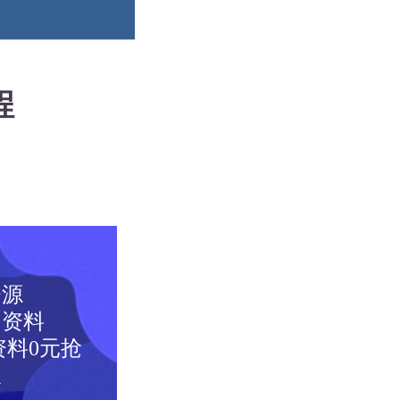
程
资源
图资料
料0元抢
取