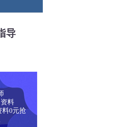
指导
师
图资料
料0元抢
取