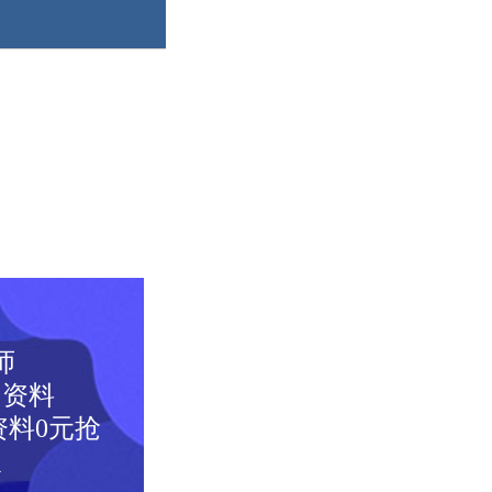
师
图资料
料0元抢
取