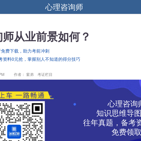
心理咨询师
询师从业前景如何？
析免费下载，助力考前冲刺
考资料0元抢，掌握别人不知道的得分技巧
 PM
作者： 窗弟 考证栏目
心理咨询
知识思维导
往年真题，备考资
免费领