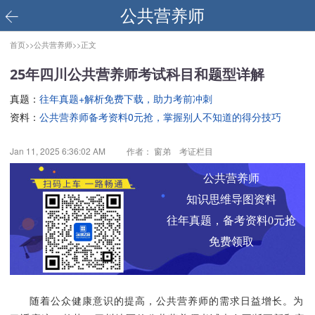
公共营养师
首页>>
公共营养师>>
正文
25年四川公共营养师考试科目和题型详解
真题：
往年真题+解析免费下载，助力考前冲刺
资料：
公共营养师备考资料0元抢，掌握别人不知道的得分技巧
Jan 11, 2025 6:36:02 AM
作者： 窗弟 考证栏目
公共营养师
知识思维导图资料
往年真题，备考资料0元抢
免费领取
随着公众健康意识的提高，公共营养师的需求日益增长。为