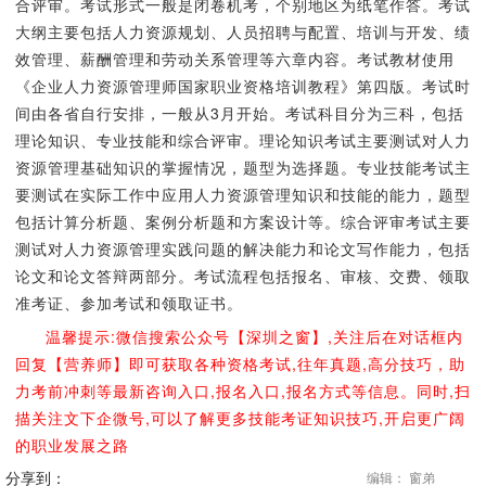
合评审。考试形式一般是闭卷机考，个别地区为纸笔作答。考试
大纲主要包括人力资源规划、人员招聘与配置、培训与开发、绩
效管理、薪酬管理和劳动关系管理等六章内容。考试教材使用
《企业人力资源管理师国家职业资格培训教程》第四版。考试时
间由各省自行安排，一般从3月开始。考试科目分为三科，包括
理论知识、专业技能和综合评审。理论知识考试主要测试对人力
资源管理基础知识的掌握情况，题型为选择题。专业技能考试主
要测试在实际工作中应用人力资源管理知识和技能的能力，题型
包括计算分析题、案例分析题和方案设计等。综合评审考试主要
测试对人力资源管理实践问题的解决能力和论文写作能力，包括
论文和论文答辩两部分。考试流程包括报名、审核、交费、领取
准考证、参加考试和领取证书。
温馨提示:微信搜索公众号【深圳之窗】,关注后在对话框内
回复【营养师】即可获取各种资格考试,往年真题,高分技巧，助
力考前冲刺等最新咨询入口,报名入口,报名方式等信息。同时,扫
描关注文下企微号,可以了解更多技能考证知识技巧,开启更广阔
的职业发展之路
分享到：
编辑： 窗弟