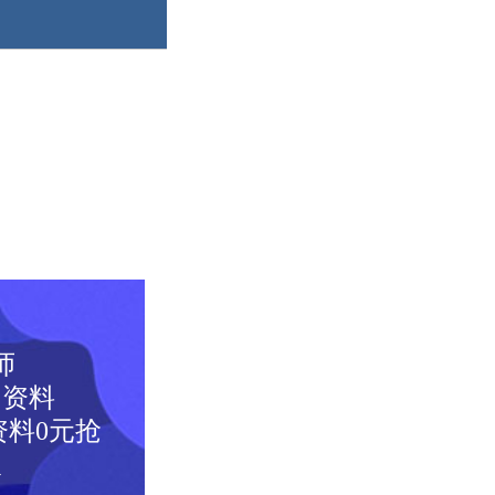
师
图资料
料0元抢
取