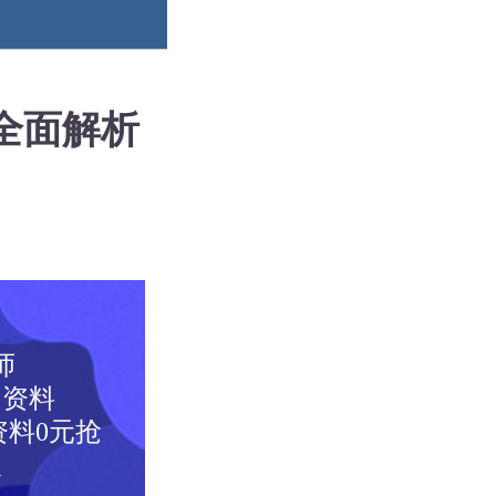
全面解析
师
图资料
料0元抢
取