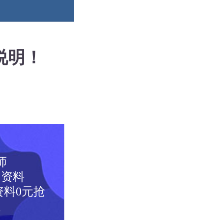
说明！
师
图资料
料0元抢
取