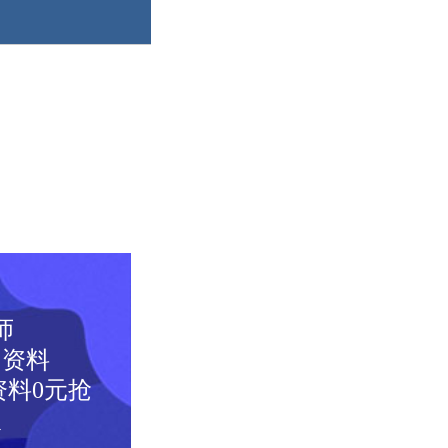
师
图资料
料0元抢
取