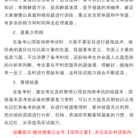
知识，掌握解题方法，提高解题速度，提升做题的准确率。建议
大家侧重以真题和模拟题进行训练，重点攻克简单题和中等题，
有多余的精力和时间再去处理难题；
2、题量少而精
在备考心理咨询师考试时，大家不要盲目进行题海战术。做
经典的题目往往比刷大量的生题、怪题要有意义。市面上大量的
低质习题，不仅浪费了备考时间，还影响考生对命题人出题思路
的分析和判断。考生要在平时把题库的题做通、理解好，能做到
举一反三，及时进行查缺补漏，这样应试能力就会不断提高；
3、重视错题
在备考时，建议考生及时整理心理咨询师考试的错题本，因
错题本是考前必备的重要复习资料，可以大大提高后期知识点强
化记忆和备考的效率。在进行错题整理时，要对错题充分利用，
把出错的原因进行分析、归纳，养成经常翻看错题集的习惯，强
化记忆，从而提高应试能力。
温馨提示:微信搜索公众号【深圳之窗】,关注后在对话框内