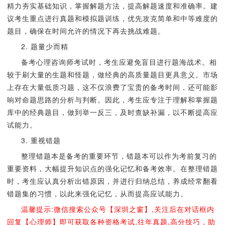
精力夯实基础知识，掌握解题方法，提高解题速度和准确率。建
议考生重点进行真题和模拟题训练，优先攻克简单和中等难度的
题目，确保在时间允许的情况下再去挑战难题。
2. 题量少而精
备考心理咨询师考试时，考生应避免盲目进行题海战术。相
较于刷大量的生题和怪题，做经典的高质量题目更具意义。市场
上存在大量低质习题，这不仅浪费了宝贵的备考时间，还可能影
响对命题思路的分析与判断。因此，考生应专注于理解和掌握题
库中的经典题目，做到举一反三，及时查缺补漏，以不断提高应
试能力。
3. 重视错题
整理错题本是备考的重要环节，错题本可以作为考前复习的
重要资料，大幅提升知识点的强化记忆和备考效率。在整理错题
时，考生应认真分析出错原因，并进行归纳总结，养成经常翻看
错题集的习惯，以此来强化记忆，从而提高应试能力。
温馨提示:微信搜索公众号【深圳之窗】,关注后在对话框内
回复【心理师】即可获取各种资格考试,往年真题,高分技巧，助