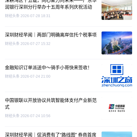
深耕湾区十五载，同心聚力向未来——广东华
润银行深圳分行举办十五周年系列庆祝活动
财经头条
2026-07-28 18:31
深圳财经早闻｜两部门明确离岸信托个税事项
财经头条
2026-07-27 15:32
金融知识订单派送中～骑手小哥快来签收！
财经头条
2026-07-24 21:00
中国银联以开放协议共筑智能体支付产业新范
式
财经头条
2026-07-24 10:56
深圳财经早闻｜促消费有了“路线图” 券商首席