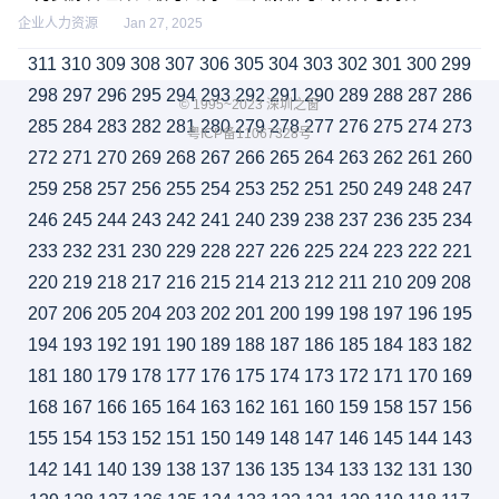
企业人力资源
Jan 27, 2025
311
310
309
308
307
306
305
304
303
302
301
300
299
298
297
296
295
294
293
292
291
290
289
288
287
286
© 1995~2023 深圳之窗
285
284
283
282
281
280
279
278
277
276
275
274
273
粤ICP备11067328号
272
271
270
269
268
267
266
265
264
263
262
261
260
259
258
257
256
255
254
253
252
251
250
249
248
247
246
245
244
243
242
241
240
239
238
237
236
235
234
233
232
231
230
229
228
227
226
225
224
223
222
221
220
219
218
217
216
215
214
213
212
211
210
209
208
207
206
205
204
203
202
201
200
199
198
197
196
195
194
193
192
191
190
189
188
187
186
185
184
183
182
181
180
179
178
177
176
175
174
173
172
171
170
169
168
167
166
165
164
163
162
161
160
159
158
157
156
155
154
153
152
151
150
149
148
147
146
145
144
143
142
141
140
139
138
137
136
135
134
133
132
131
130