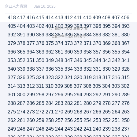
企业人力资源
Jan 16, 2025
418
417
416
415
414
413
412
411
410
409
408
407
406
405
404
403
402
401
400
399
398
397
396
395
394
393
© 1995~2023 深圳之窗
392
391
390
389
388
387
386
385
384
383
382
381
380
粤ICP备11067328号
379
378
377
376
375
374
373
372
371
370
369
368
367
366
365
364
363
362
361
360
359
358
357
356
355
354
353
352
351
350
349
348
347
346
345
344
343
342
341
340
339
338
337
336
335
334
333
332
331
330
329
328
327
326
325
324
323
322
321
320
319
318
317
316
315
314
313
312
311
310
309
308
307
306
305
304
303
302
301
300
299
298
297
296
295
294
293
292
291
290
289
288
287
286
285
284
283
282
281
280
279
278
277
276
275
274
273
272
271
270
269
268
267
266
265
264
263
262
261
260
259
258
257
256
255
254
253
252
251
250
249
248
247
246
245
244
243
242
241
240
239
238
237