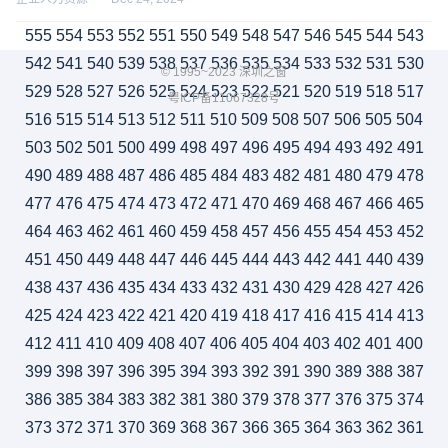
555
554
553
552
551
550
549
548
547
546
545
544
543
542
541
540
539
538
537
536
535
534
533
532
531
530
© 1995~2023 深圳之窗
529
528
527
526
525
524
523
522
521
520
519
518
517
粤ICP备11067328号
516
515
514
513
512
511
510
509
508
507
506
505
504
503
502
501
500
499
498
497
496
495
494
493
492
491
490
489
488
487
486
485
484
483
482
481
480
479
478
477
476
475
474
473
472
471
470
469
468
467
466
465
464
463
462
461
460
459
458
457
456
455
454
453
452
451
450
449
448
447
446
445
444
443
442
441
440
439
438
437
436
435
434
433
432
431
430
429
428
427
426
425
424
423
422
421
420
419
418
417
416
415
414
413
412
411
410
409
408
407
406
405
404
403
402
401
400
399
398
397
396
395
394
393
392
391
390
389
388
387
386
385
384
383
382
381
380
379
378
377
376
375
374
373
372
371
370
369
368
367
366
365
364
363
362
361