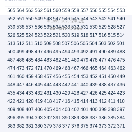
565
564
563
562
561
560
559
558
557
556
555
554
553
552
551
550
549
548
547
546
545
544
543
542
541
540
© 1995~2023 深圳之窗
539
538
537
536
535
534
533
532
531
530
529
528
527
粤ICP备11067328号
526
525
524
523
522
521
520
519
518
517
516
515
514
513
512
511
510
509
508
507
506
505
504
503
502
501
500
499
498
497
496
495
494
493
492
491
490
489
488
487
486
485
484
483
482
481
480
479
478
477
476
475
474
473
472
471
470
469
468
467
466
465
464
463
462
461
460
459
458
457
456
455
454
453
452
451
450
449
448
447
446
445
444
443
442
441
440
439
438
437
436
435
434
433
432
431
430
429
428
427
426
425
424
423
422
421
420
419
418
417
416
415
414
413
412
411
410
409
408
407
406
405
404
403
402
401
400
399
398
397
396
395
394
393
392
391
390
389
388
387
386
385
384
383
382
381
380
379
378
377
376
375
374
373
372
371