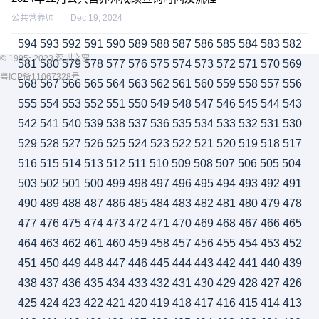
公共营养师
Dec 19, 2024
594
593
592
591
590
589
588
587
586
585
584
583
582
© 1995~2023 深圳之窗
581
580
579
578
577
576
575
574
573
572
571
570
569
粤ICP备11067328号
568
567
566
565
564
563
562
561
560
559
558
557
556
555
554
553
552
551
550
549
548
547
546
545
544
543
542
541
540
539
538
537
536
535
534
533
532
531
530
529
528
527
526
525
524
523
522
521
520
519
518
517
516
515
514
513
512
511
510
509
508
507
506
505
504
503
502
501
500
499
498
497
496
495
494
493
492
491
490
489
488
487
486
485
484
483
482
481
480
479
478
477
476
475
474
473
472
471
470
469
468
467
466
465
464
463
462
461
460
459
458
457
456
455
454
453
452
451
450
449
448
447
446
445
444
443
442
441
440
439
438
437
436
435
434
433
432
431
430
429
428
427
426
425
424
423
422
421
420
419
418
417
416
415
414
413