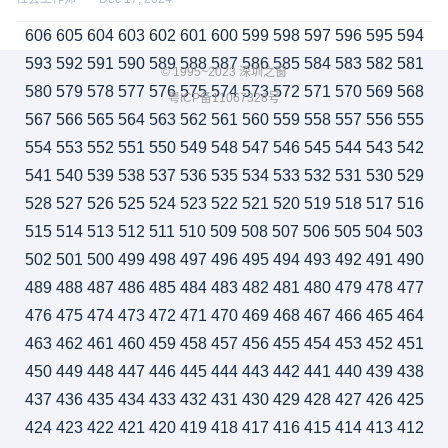
606
605
604
603
602
601
600
599
598
597
596
595
594
593
592
591
590
589
588
587
586
585
584
583
582
581
© 1995~2023 深圳之窗
580
579
578
577
576
575
574
573
572
571
570
569
568
粤ICP备11067328号
567
566
565
564
563
562
561
560
559
558
557
556
555
554
553
552
551
550
549
548
547
546
545
544
543
542
541
540
539
538
537
536
535
534
533
532
531
530
529
528
527
526
525
524
523
522
521
520
519
518
517
516
515
514
513
512
511
510
509
508
507
506
505
504
503
502
501
500
499
498
497
496
495
494
493
492
491
490
489
488
487
486
485
484
483
482
481
480
479
478
477
476
475
474
473
472
471
470
469
468
467
466
465
464
463
462
461
460
459
458
457
456
455
454
453
452
451
450
449
448
447
446
445
444
443
442
441
440
439
438
437
436
435
434
433
432
431
430
429
428
427
426
425
424
423
422
421
420
419
418
417
416
415
414
413
412