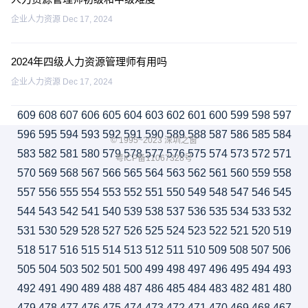
企业人力资源
Dec 17, 2024
2024年四级人力资源管理师有用吗
企业人力资源
Dec 17, 2024
609
608
607
606
605
604
603
602
601
600
599
598
597
596
595
594
593
592
591
590
589
588
587
586
585
584
© 1995~2023 深圳之窗
583
582
581
580
579
578
577
576
575
574
573
572
571
粤ICP备11067328号
570
569
568
567
566
565
564
563
562
561
560
559
558
557
556
555
554
553
552
551
550
549
548
547
546
545
544
543
542
541
540
539
538
537
536
535
534
533
532
531
530
529
528
527
526
525
524
523
522
521
520
519
518
517
516
515
514
513
512
511
510
509
508
507
506
505
504
503
502
501
500
499
498
497
496
495
494
493
492
491
490
489
488
487
486
485
484
483
482
481
480
479
478
477
476
475
474
473
472
471
470
469
468
467