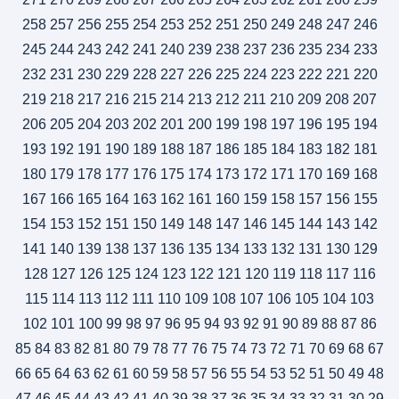
258
257
256
255
254
253
252
251
250
249
248
247
246
245
244
243
242
241
240
239
238
237
236
235
234
233
232
231
230
229
228
227
226
225
224
223
222
221
220
219
218
217
216
215
214
213
212
211
210
209
208
207
206
205
204
203
202
201
200
199
198
197
196
195
194
193
192
191
190
189
188
187
186
185
184
183
182
181
180
179
178
177
176
175
174
173
172
171
170
169
168
167
166
165
164
163
162
161
160
159
158
157
156
155
154
153
152
151
150
149
148
147
146
145
144
143
142
141
140
139
138
137
136
135
134
133
132
131
130
129
128
127
126
125
124
123
122
121
120
119
118
117
116
115
114
113
112
111
110
109
108
107
106
105
104
103
102
101
100
99
98
97
96
95
94
93
92
91
90
89
88
87
86
85
84
83
82
81
80
79
78
77
76
75
74
73
72
71
70
69
68
67
66
65
64
63
62
61
60
59
58
57
56
55
54
53
52
51
50
49
48
47
46
45
44
43
42
41
40
39
38
37
36
35
34
33
32
31
30
29