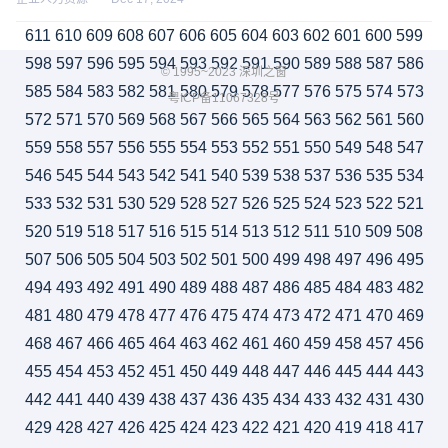
611
610
609
608
607
606
605
604
603
602
601
600
599
598
597
596
595
594
593
592
591
590
589
588
587
586
© 1995~2023 深圳之窗
585
584
583
582
581
580
579
578
577
576
575
574
573
粤ICP备11067328号
572
571
570
569
568
567
566
565
564
563
562
561
560
559
558
557
556
555
554
553
552
551
550
549
548
547
546
545
544
543
542
541
540
539
538
537
536
535
534
533
532
531
530
529
528
527
526
525
524
523
522
521
520
519
518
517
516
515
514
513
512
511
510
509
508
507
506
505
504
503
502
501
500
499
498
497
496
495
494
493
492
491
490
489
488
487
486
485
484
483
482
481
480
479
478
477
476
475
474
473
472
471
470
469
468
467
466
465
464
463
462
461
460
459
458
457
456
455
454
453
452
451
450
449
448
447
446
445
444
443
442
441
440
439
438
437
436
435
434
433
432
431
430
429
428
427
426
425
424
423
422
421
420
419
418
417